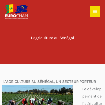
Aller
au
contenu
L'agriculture au Sénégal
L’AGRICULTURE AU SÉNÉGAL, UN SECTEUR PORTEUR
Le dévelop
pement de
l’agricultur